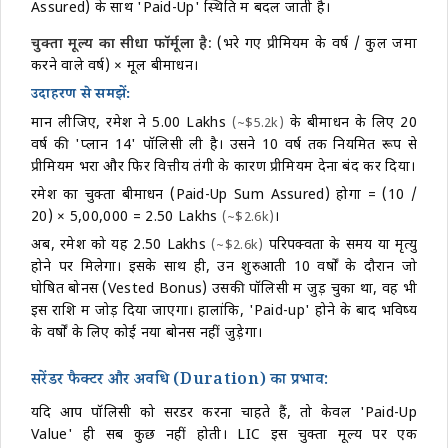
Assured) के साथ 'Paid-Up' स्थिति में बदल जाती है।
चुक्ता मूल्य का सीधा फॉर्मूला है:
(भरे गए प्रीमियम के वर्ष / कुल जमा
करने वाले वर्ष) × मूल बीमाधन।
उदाहरण से समझें:
मान लीजिए, रमेश ने
₹5.00 Lakhs
के बीमाधन के लिए 20
(~$5.2k)
वर्ष की 'प्लान 14' पॉलिसी ली है। उसने 10 वर्ष तक नियमित रूप से
प्रीमियम भरा और फिर वित्तीय तंगी के कारण प्रीमियम देना बंद कर दिया।
रमेश का चुक्ता बीमाधन (Paid-Up Sum Assured) होगा = (10 /
20) × 5,00,000 =
₹2.50 Lakhs
।
(~$2.6k)
अब, रमेश को यह
₹2.50 Lakhs
परिपक्वता के समय या मृत्यु
(~$2.6k)
होने पर मिलेगा। इसके साथ ही, उन शुरुआती 10 वर्षों के दौरान जो
घोषित बोनस (Vested Bonus) उसकी पॉलिसी में जुड़ चुका था, वह भी
इस राशि में जोड़ दिया जाएगा। हालांकि, 'Paid-up' होने के बाद भविष्य
के वर्षों के लिए कोई नया बोनस नहीं जुड़ेगा।
सरेंडर फैक्टर और अवधि (Duration) का प्रभाव:
यदि आप पॉलिसी को सरेंडर करना चाहते हैं, तो केवल 'Paid-Up
Value' ही सब कुछ नहीं होती। LIC इस चुक्ता मूल्य पर एक