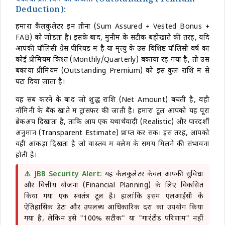
बकाया प्रीमियम की कटौती (Outstanding Premium
Deduction):
हमारा कैलकुलेटर इन तीनों (Sum Assured + Vested Bonus +
FAB) को जोड़ता है। इसके बाद, मुनीम के सटीक बहीखाते की तरह, यदि
आपकी पॉलिसी ग्रेस पीरियड में है या मृत्यु के उस विशिष्ट पॉलिसी वर्ष का
कोई प्रीमियम किश्त (Monthly/Quarterly) बकाया रह गया है, तो उस
बकाया प्रीमियम (Outstanding Premium) को इस कुल राशि में से
घटा दिया जाता है।
यह सब करने के बाद जो शुद्ध राशि (Net Amount) बचती है, वही
नॉमिनी के बैंक खाते में ट्रांसफर की जाती है। हमारा टूल आपको यह पूरा
ब्रेकअप दिखाता है, ताकि आप एक यथार्थवादी (Realistic) और पारदर्शी
अनुमान (Transparent Estimate) प्राप्त कर सकें। इस तरह, आपको
वही आंकड़ा दिखता है जो वास्तव में क्लेम के समय मिलने की संभावना
होती है।
⚠️ JBB Security Alert:
यह कैलकुलेटर केवल आपकी सुविधा
और वित्तीय योजना (Financial Planning) के लिए विकसित
किया गया एक स्वतंत्र टूल है। हालांकि इसमें एलआईसी के
ऐतिहासिक डेटा और उपलब्ध आधिकारिक दरों का उपयोग किया
गया है, लेकिन इसे "100% सटीक" या "गारंटीड परिणाम" नहीं