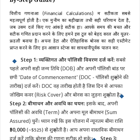
by-Step Guide)
वित्तीय गणनाओं (Financial Calculations) में सटीकता सबसे
महत्वपूर्ण होती है। एक मुनीम का बहीखाता तभी सही परिणाम देता है,
जब उसमें दर्ज किए गए आंकड़े सटीक हों। आपके समय की बचत और
सटीक गणित प्रदान करने के लिए हमने इस टूल को बेहद सरल और यूज़र-
फ्रेंडली बनाया है। अपना डेटा और ऐतिहासिक बोनस का सही एस्टीमेट
प्राप्त करने के लिए इन आसान स्टेप्स का सावधानीपूर्वक पालन करें:
Step 1: व्यक्तिगत और पॉलिसी विवरण दर्ज करें:
सबसे
पहले अपनी सही जन्म तिथि (DOB) और अपनी पॉलिसी बांड पर
छपी 'Date of Commencement' (DOC - पॉलिसी शुरू होने की
तारीख) दर्ज करें। DOC वह तारीख होती है जिस दिन से आपका
जोखिम कवर (Risk Cover) और बोनस का जुड़ना शुरू होता है।
Step 2: बीमाधन और अवधि का चयन:
इसके बाद, अपनी
पॉलिसी की अवधि (Term) और अपना मूल बीमाधन (Sum
Assured) चुनें। ध्यान रखें कि इस योजना में न्यूनतम बीमा राशि
₹50,000
से शुरू होती है। आप अपना वास्तविक बीमाधन
(~$525)
दर्ज करें ताकि बोनस की गणना सटीक हो सके।
Step 3: